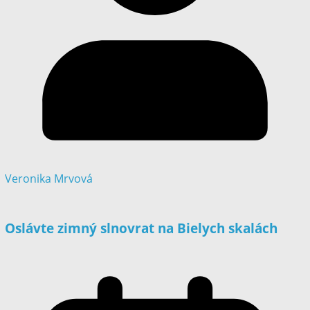
Veronika Mrvová
Oslávte zimný slnovrat na Bielych skalách