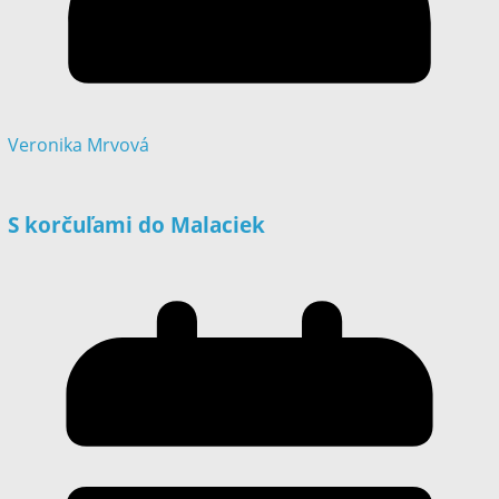
Veronika Mrvová
S korčuľami do Malaciek