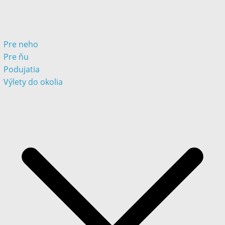
Pre neho
Pre ňu
Podujatia
Výlety do okolia