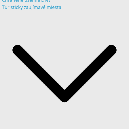
Chránené územia DNV
Turisticky zaujímavé miesta