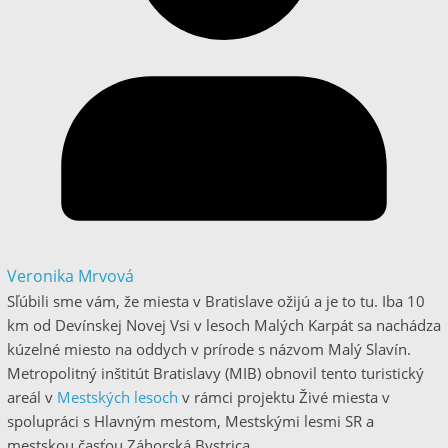
Veronika Mrvová
Sľúbili sme vám, že miesta v Bratislave ožijú a je to tu. Iba 10
km od Devínskej Novej Vsi v lesoch Malých Karpát sa nachádza
kúzelné miesto na oddych v prírode s názvom Malý Slavín.
Metropolitný inštitút Bratislavy (MIB) obnovil tento turistický
areál v
Mestských lesoch
v rámci projektu Živé miesta v
spolupráci s Hlavným mestom, Mestskými lesmi SR a
mestskou časťou Záhorská Bystrica.