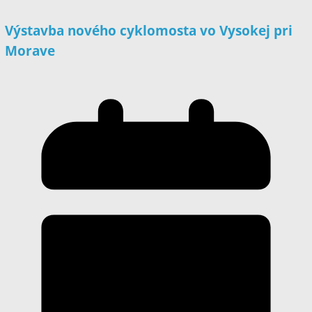
Výstavba nového cyklomosta vo Vysokej pri
Morave