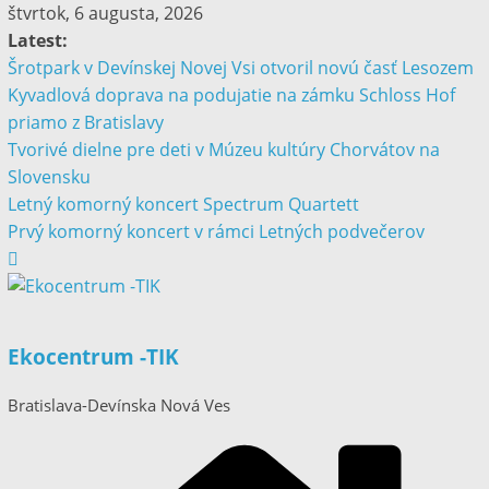
štvrtok, 6 augusta, 2026
Latest:
Šrotpark v Devínskej Novej Vsi otvoril novú časť Lesozem
Kyvadlová doprava na podujatie na zámku Schloss Hof
priamo z Bratislavy
Tvorivé dielne pre deti v Múzeu kultúry Chorvátov na
Slovensku
Letný komorný koncert Spectrum Quartett
Prvý komorný koncert v rámci Letných podvečerov
Ekocentrum -TIK
Bratislava-Devínska Nová Ves