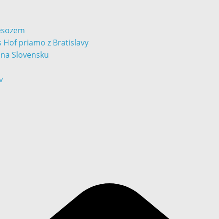
Lesozem
 Hof priamo z Bratislavy
v na Slovensku
v