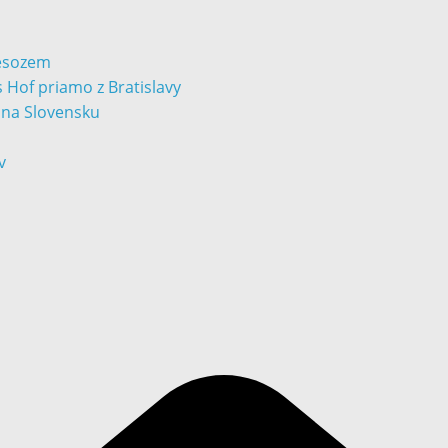
Lesozem
 Hof priamo z Bratislavy
v na Slovensku
v