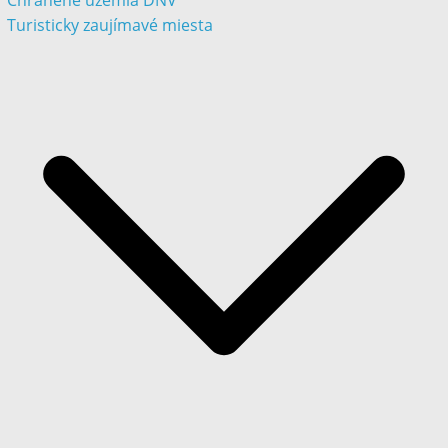
Chránené územia DNV
Turisticky zaujímavé miesta