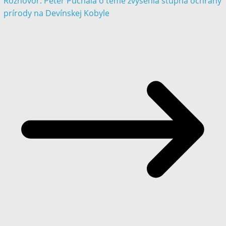
Rozhovor: Peter Puchala o téme zvýšenia stupňa ochrany
prírody na Devínskej Kobyle