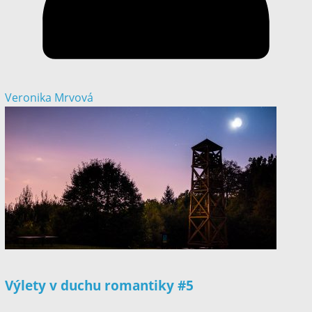
Veronika Mrvová
Výlety v duchu romantiky #5