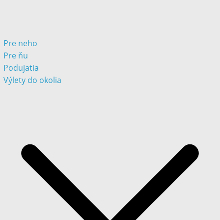
Pre neho
Pre ňu
Podujatia
Výlety do okolia