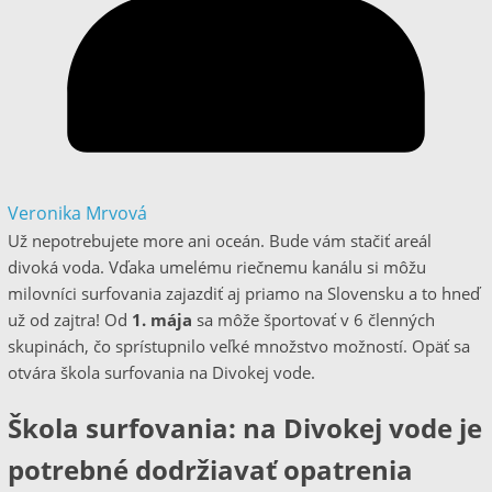
Veronika Mrvová
Už nepotrebujete more ani oceán. Bude vám stačiť areál
divoká voda. Vďaka umelému riečnemu kanálu si môžu
milovníci surfovania zajazdiť aj priamo na Slovensku a to hneď
už od zajtra! Od
1. mája
sa môže športovať v 6 členných
skupinách, čo sprístupnilo veľké množstvo možností. Opäť sa
otvára škola surfovania na Divokej vode.
Škola surfovania
: na Divokej vode je
potrebné dodržiavať opatrenia