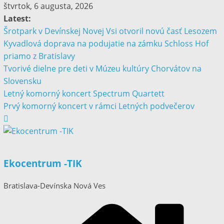
štvrtok, 6 augusta, 2026
Latest:
Šrotpark v Devínskej Novej Vsi otvoril novú časť Lesozem
Kyvadlová doprava na podujatie na zámku Schloss Hof
priamo z Bratislavy
Tvorivé dielne pre deti v Múzeu kultúry Chorvátov na
Slovensku
Letný komorný koncert Spectrum Quartett
Prvý komorný koncert v rámci Letných podvečerov
Ekocentrum -TIK
Bratislava-Devínska Nová Ves