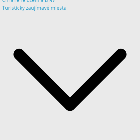
Chránené územia DNV
Turisticky zaujímavé miesta