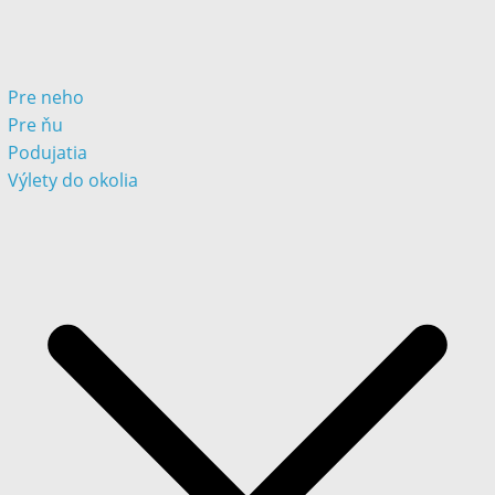
Pre neho
Pre ňu
Podujatia
Výlety do okolia