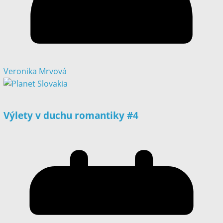
Veronika Mrvová
Výlety v duchu romantiky #4