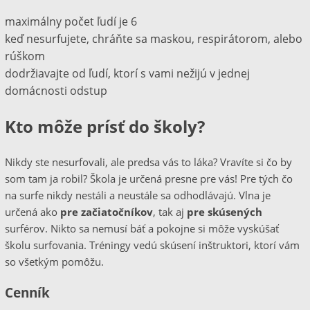
maximálny počet ľudí je 6
keď nesurfujete, chráňte sa maskou, respirátorom, alebo
rúškom
dodržiavajte od ľudí, ktorí s vami nežijú v jednej
domácnosti odstup
Kto môže prísť do školy?
Nikdy ste nesurfovali, ale predsa vás to láka? Vravíte si čo by
som tam ja robil? Škola je určená presne pre vás! Pre tých čo
na surfe nikdy nestáli a neustále sa odhodlávajú. Vlna je
určená ako
pre začiatočníkov
, tak aj
pre skúsených
surférov. Nikto sa nemusí báť a pokojne si môže vyskúšať
školu surfovania. Tréningy vedú skúsení inštruktori, ktorí vám
so všetkým pomôžu.
Cenník