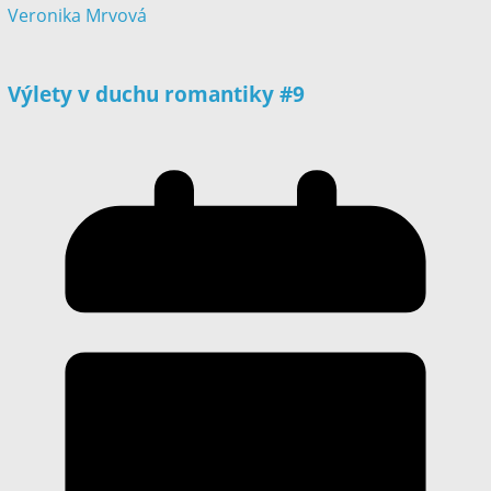
Veronika Mrvová
Výlety v duchu romantiky #9