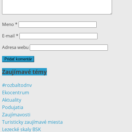
Meno
*
E-mail
*
Adresa webu
Zaujímavé témy
#rozbaltodnv
Ekocentrum
Aktuality
Podujatia
Zaujímavosti
Turisticky zaujímavé miesta
Lezecké skaly BSK