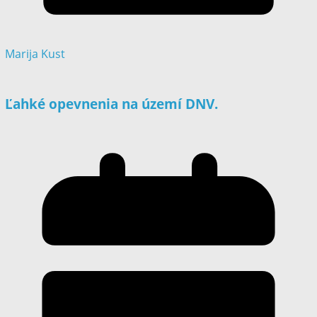
Marija Kust
Ľahké opevnenia na území DNV.