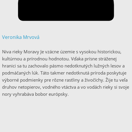
Veronika Mrvová
Niva rieky Moravy Je vzácne územie s vysokou historickou,
kultúrnou a prírodnou hodnotou. Vďaka prísne stráženej
hranici sa tu zachovalo pásmo nedotknutých lužných lesov a
podmáčaných lúk. Táto takmer nedotknutá príroda poskytuje
výborné podmienky pre rôzne rastliny a živočíchy. Žije tu veľa
druhov netopierov, vodného vtáctva a vo vodách rieky si svoje
nory vyhrabáva bobor európsky.