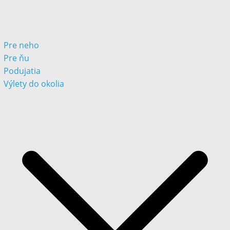
Pre neho
Pre ňu
Podujatia
Výlety do okolia