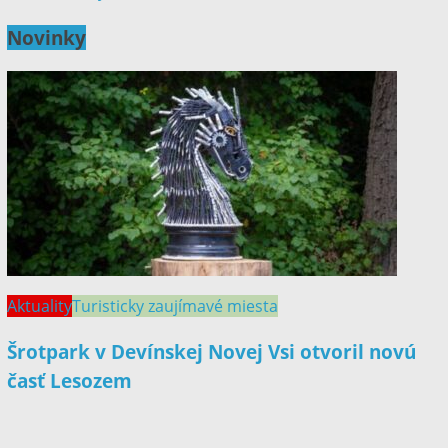
Novinky
Aktuality
Turisticky zaujímavé miesta
Šrotpark v Devínskej Novej Vsi otvoril novú
časť Lesozem