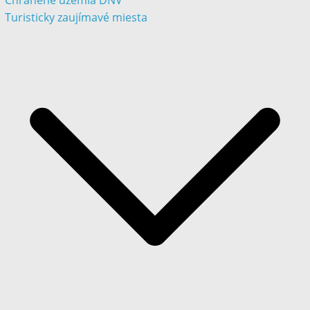
Chránené územia DNV
Turisticky zaujímavé miesta