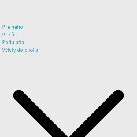
Pre neho
Pre ňu
Podujatia
Výlety do okolia