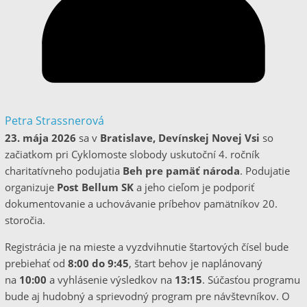
Petra Strassnerová
23. mája 2026
sa v
Bratislave, Devínskej Novej Vsi
so
začiatkom pri Cyklomoste slobody uskutoční 4. ročník
charitatívneho podujatia
Beh pre pamäť národa
. Podujatie
organizuje
Post Bellum SK
a jeho cieľom je podporiť
dokumentovanie a uchovávanie príbehov pamätníkov 20.
storočia.
Registrácia je na mieste a vyzdvihnutie štartových čísel bude
prebiehať od
8:00 do 9:45
, štart behov je naplánovaný
na
10:00
a vyhlásenie výsledkov na
13:15
. Súčasťou programu
bude aj hudobný a sprievodný program pre návštevníkov. O