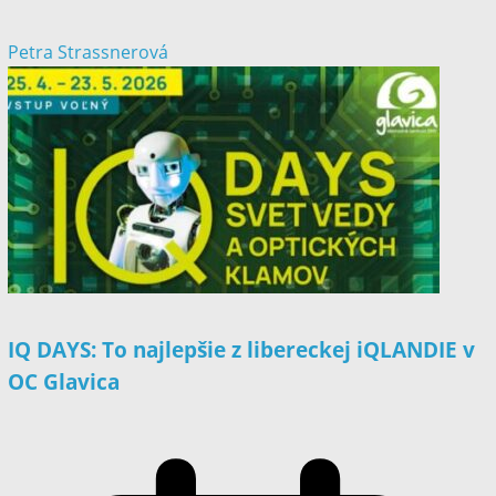
Petra Strassnerová
IQ DAYS: To najlepšie z libereckej iQLANDIE v
OC Glavica