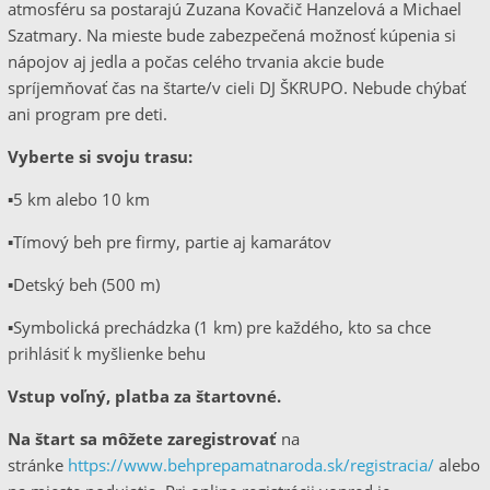
atmosféru sa postarajú Zuzana Kovačič Hanzelová a Michael
Szatmary. Na mieste bude zabezpečená možnosť kúpenia si
nápojov aj jedla a počas celého trvania akcie bude
spríjemňovať čas na štarte/v cieli DJ ŠKRUPO. Nebude chýbať
ani program pre deti.
Vyberte si svoju trasu:
▪️5 km alebo 10 km
▪️Tímový beh pre firmy, partie aj kamarátov
▪️Detský beh (500 m)
▪️Symbolická prechádzka (1 km) pre každého, kto sa chce
prihlásiť k myšlienke behu
Vstup voľný, platba za štartovné.
Na štart sa môžete zaregistrovať
na
stránke
https://www.behprepamatnaroda.sk/registracia/
alebo