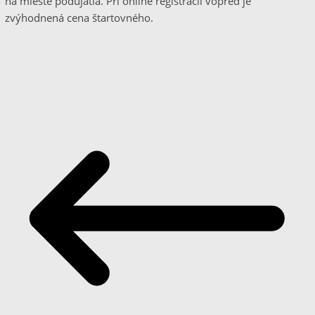
na mieste podujatia. Pri online registrácii vopred je
zvýhodnená cena štartovného.