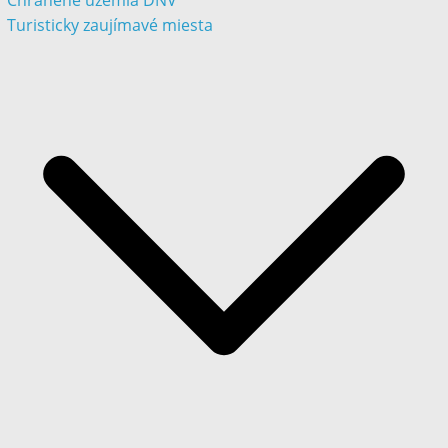
Chránené územia DNV
Turisticky zaujímavé miesta