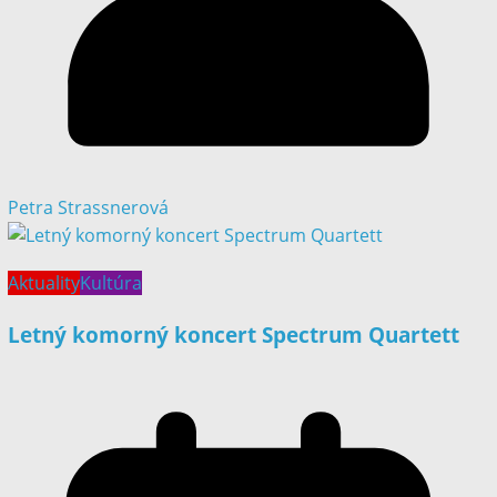
Petra Strassnerová
Aktuality
Kultúra
Letný komorný koncert Spectrum Quartett