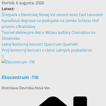
štvrtok, 6 augusta, 2026
Latest:
Šrotpark v Devínskej Novej Vsi otvoril novú časť Lesozem
Kyvadlová doprava na podujatie na zámku Schloss Hof
priamo z Bratislavy
Tvorivé dielne pre deti v Múzeu kultúry Chorvátov na
Slovensku
Letný komorný koncert Spectrum Quartett
Prvý komorný koncert v rámci Letných podvečerov
Ekocentrum -TIK
Bratislava-Devínska Nová Ves