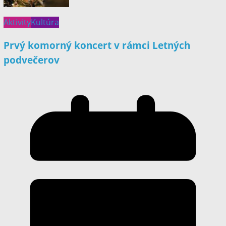
Aktivity
Kultúra
Prvý komorný koncert v rámci Letných
podvečerov