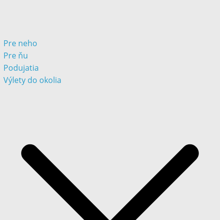
Pre neho
Pre ňu
Podujatia
Výlety do okolia