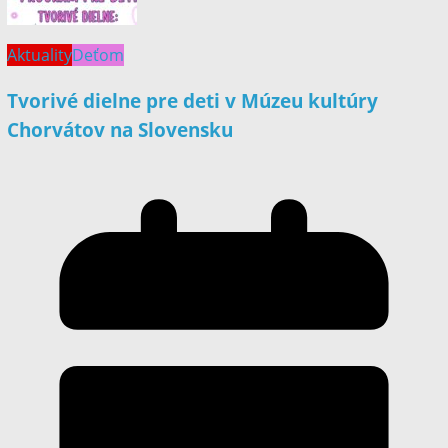
Aktuality
Deťom
Tvorivé dielne pre deti v Múzeu kultúry
Chorvátov na Slovensku