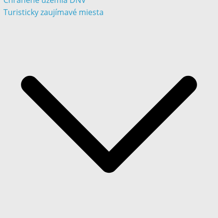
Chránené územia DNV
Turisticky zaujímavé miesta