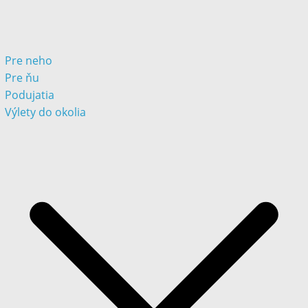
Pre neho
Pre ňu
Podujatia
Výlety do okolia