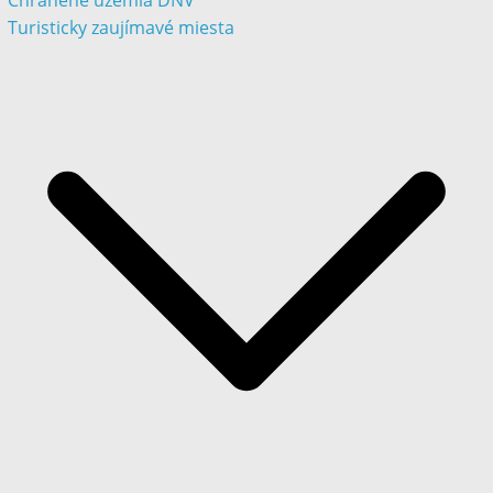
Chránené územia DNV
Turisticky zaujímavé miesta